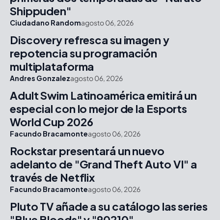
Shippuden"
Ciudadano Random
agosto 06, 2026
Discovery refresca su imagen y
repotencia su programación
multiplataforma
Andres Gonzalez
agosto 06, 2026
Adult Swim Latinoamérica emitirá un
especial con lo mejor de la Esports
World Cup 2026
Facundo Bracamonte
agosto 06, 2026
Rockstar presentará un nuevo
adelanto de "Grand Theft Auto VI" a
través de Netflix
Facundo Bracamonte
agosto 06, 2026
Pluto TV añade a su catálogo las series
"Blue Bloods" y "90210"