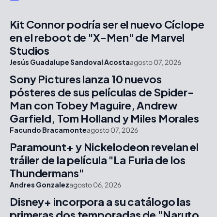
Kit Connor podría ser el nuevo Cíclope
en el reboot de "X-Men" de Marvel
Studios
Jesús Guadalupe Sandoval Acosta
agosto 07, 2026
Sony Pictures lanza 10 nuevos
pósteres de sus películas de Spider-
Man con Tobey Maguire, Andrew
Garfield, Tom Holland y Miles Morales
Facundo Bracamonte
agosto 07, 2026
Paramount+ y Nickelodeon revelan el
tráiler de la película "La Furia de los
Thundermans"
Andres Gonzalez
agosto 06, 2026
Disney+ incorpora a su catálogo las
primeras dos temporadas de "Naruto