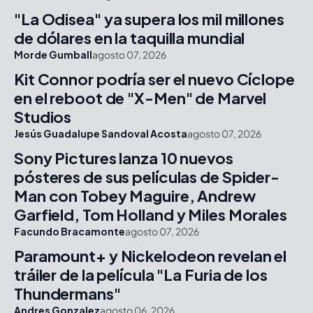
"La Odisea" ya supera los mil millones
de dólares en la taquilla mundial
Morde Gumball
agosto 07, 2026
Kit Connor podría ser el nuevo Cíclope
en el reboot de "X-Men" de Marvel
Studios
Jesús Guadalupe Sandoval Acosta
agosto 07, 2026
Sony Pictures lanza 10 nuevos
pósteres de sus películas de Spider-
Man con Tobey Maguire, Andrew
Garfield, Tom Holland y Miles Morales
Facundo Bracamonte
agosto 07, 2026
Paramount+ y Nickelodeon revelan el
tráiler de la película "La Furia de los
Thundermans"
Andres Gonzalez
agosto 06, 2026