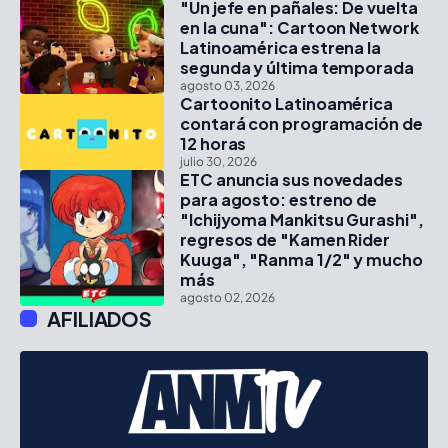
"Un jefe en pañales: De vuelta
en la cuna": Cartoon Network
Latinoamérica estrena la
segunda y última temporada
agosto 03, 2026
Cartoonito Latinoamérica
contará con programación de
12 horas
julio 30, 2026
ETC anuncia sus novedades
para agosto: estreno de
"Ichijyoma Mankitsu Gurashi",
regresos de "Kamen Rider
Kuuga", "Ranma 1/2" y mucho
más
agosto 02, 2026
AFILIADOS