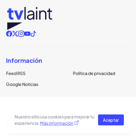
Información
Feed RSS
Política de privacidad
Google Noticias
Copyright ©
2026
TVLaint
Todos los derechos reservados.
Nuestro sitio usa cookies para mejorar tu
Aceptar
El tema del sitio está basado en una plantilla de
Pro Blogger
experiencia.
Más información
Templates
.