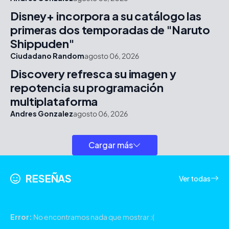
Disney+ incorpora a su catálogo las
primeras dos temporadas de "Naruto
Shippuden"
Ciudadano Random
agosto 06, 2026
Discovery refresca su imagen y
repotencia su programación
multiplataforma
Andres Gonzalez
agosto 06, 2026
Cargar más
RESEÑAS
Ver todas
Error:
No encontramos nada que mostrar :(