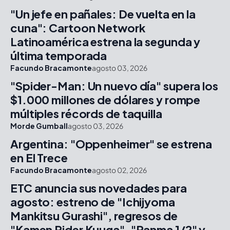
"Un jefe en pañales: De vuelta en la
cuna": Cartoon Network
Latinoamérica estrena la segunda y
última temporada
Facundo Bracamonte
agosto 03, 2026
"Spider-Man: Un nuevo día" supera los
$1.000 millones de dólares y rompe
múltiples récords de taquilla
Morde Gumball
agosto 03, 2026
Argentina: "Oppenheimer" se estrena
en El Trece
Facundo Bracamonte
agosto 02, 2026
ETC anuncia sus novedades para
agosto: estreno de "Ichijyoma
Mankitsu Gurashi", regresos de
"Kamen Rider Kuuga", "Ranma 1/2" y