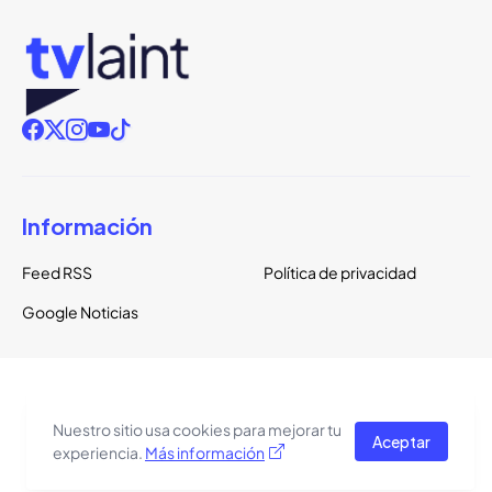
Información
Feed RSS
Política de privacidad
Google Noticias
Copyright ©
2026
TVLaint
Todos los derechos reservados.
Nuestro sitio usa cookies para mejorar tu
Aceptar
El tema del sitio está basado en una plantilla de
Pro Blogger
experiencia.
Más información
Templates
.