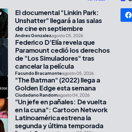
El documental "Linkin Park:
Unshatter" llegará a las salas
de cine en septiembre
Andres Gonzalez
agosto 05, 2026
Federico D'Elía revela que
Paramount cedió los derechos
de "Los Simuladores" tras
cancelar la película
Facundo Bracamonte
agosto 05, 2026
"The Batman" (2022) llega a
Golden Edge esta semana
Ciudadano Random
agosto 04, 2026
"Un jefe en pañales: De vuelta
en la cuna": Cartoon Network
Latinoamérica estrena la
segunda y última temporada