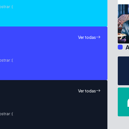
trar :(
Ver todas
A
trar :(
Ver todas
trar :(