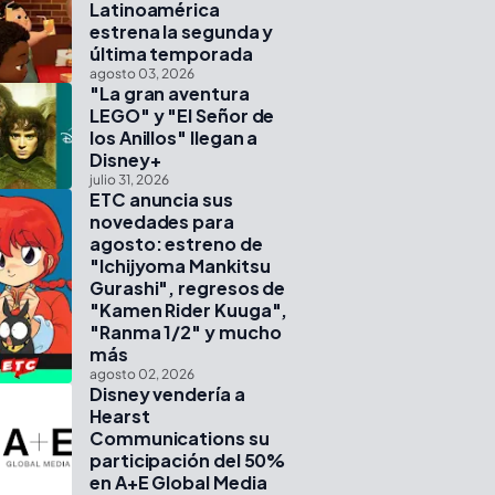
Latinoamérica
estrena la segunda y
última temporada
agosto 03, 2026
"La gran aventura
LEGO" y "El Señor de
los Anillos" llegan a
Disney+
julio 31, 2026
ETC anuncia sus
novedades para
agosto: estreno de
"Ichijyoma Mankitsu
Gurashi", regresos de
"Kamen Rider Kuuga",
"Ranma 1/2" y mucho
más
agosto 02, 2026
Disney vendería a
Hearst
Communications su
participación del 50%
en A+E Global Media