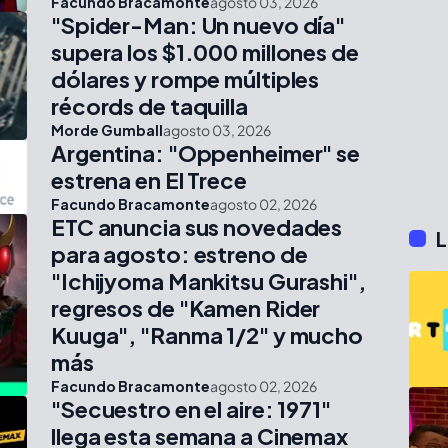
Facundo Bracamonte
agosto 03, 2026
"Spider-Man: Un nuevo día"
supera los $1.000 millones de
dólares y rompe múltiples
récords de taquilla
Morde Gumball
agosto 03, 2026
Argentina: "Oppenheimer" se
estrena en El Trece
Facundo Bracamonte
agosto 02, 2026
ETC anuncia sus novedades
L
para agosto: estreno de
"Ichijyoma Mankitsu Gurashi",
regresos de "Kamen Rider
Kuuga", "Ranma 1/2" y mucho
más
Facundo Bracamonte
agosto 02, 2026
"Secuestro en el aire: 1971"
llega esta semana a Cinemax