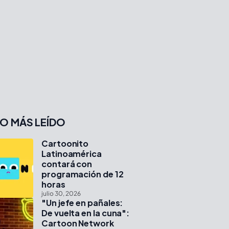
O MÁS LEÍDO
Cartoonito
Latinoamérica
contará con
programación de 12
horas
julio 30, 2026
"Un jefe en pañales:
De vuelta en la cuna":
Cartoon Network