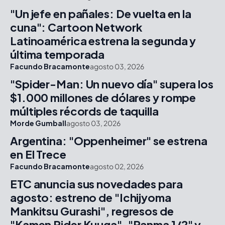
"Un jefe en pañales: De vuelta en la
cuna": Cartoon Network
Latinoamérica estrena la segunda y
última temporada
Facundo Bracamonte
agosto 03, 2026
"Spider-Man: Un nuevo día" supera los
$1.000 millones de dólares y rompe
múltiples récords de taquilla
Morde Gumball
agosto 03, 2026
Argentina: "Oppenheimer" se estrena
en El Trece
Facundo Bracamonte
agosto 02, 2026
ETC anuncia sus novedades para
agosto: estreno de "Ichijyoma
Mankitsu Gurashi", regresos de
"Kamen Rider Kuuga", "Ranma 1/2" y