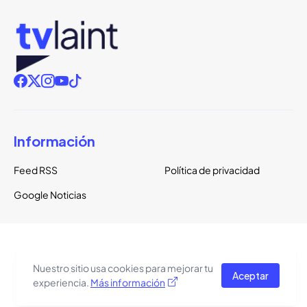
Información
Feed RSS
Política de privacidad
Google Noticias
Copyright ©
2026
TVLaint
Todos los derechos reservados.
Nuestro sitio usa cookies para mejorar tu
Aceptar
El tema del sitio está basado en una plantilla de
Pro Blogger
experiencia.
Más información
Templates
.