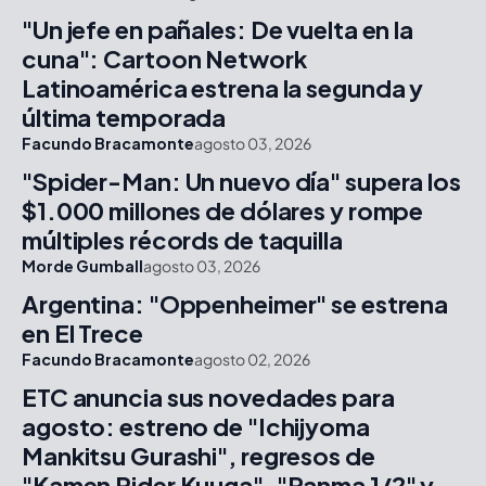
"Un jefe en pañales: De vuelta en la
cuna": Cartoon Network
Latinoamérica estrena la segunda y
última temporada
Facundo Bracamonte
agosto 03, 2026
"Spider-Man: Un nuevo día" supera los
$1.000 millones de dólares y rompe
múltiples récords de taquilla
Morde Gumball
agosto 03, 2026
Argentina: "Oppenheimer" se estrena
en El Trece
Facundo Bracamonte
agosto 02, 2026
ETC anuncia sus novedades para
agosto: estreno de "Ichijyoma
Mankitsu Gurashi", regresos de
"Kamen Rider Kuuga", "Ranma 1/2" y