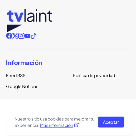
Información
Feed RSS
Política de privacidad
Google Noticias
Copyright ©
2026
TVLaint
Todos los derechos reservados.
Nuestro sitio usa cookies para mejorar tu
Aceptar
El tema del sitio está basado en una plantilla de
Pro Blogger
experiencia.
Más información
Templates
.