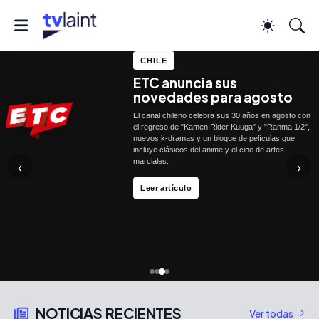
CHILE
ETC anuncia sus
novedades para agosto
El canal chileno celebra sus 30 años en agosto con
el regreso de "Kamen Rider Kuuga" y "Ranma 1/2",
nuevos k-dramas y un bloque de películas que
incluye clásicos del anime y el cine de artes
marciales.
‹
›
Más info
Leer reseña
Leer artículo
NOTICIAS RECIENTES
Ver todas