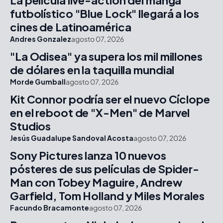
La película live-action del manga
futbolístico "Blue Lock" llegará a los
cines de Latinoamérica
Andres Gonzalez
agosto 07, 2026
"La Odisea" ya supera los mil millones
de dólares en la taquilla mundial
Morde Gumball
agosto 07, 2026
Kit Connor podría ser el nuevo Cíclope
en el reboot de "X-Men" de Marvel
Studios
Jesús Guadalupe Sandoval Acosta
agosto 07, 2026
Sony Pictures lanza 10 nuevos
pósteres de sus películas de Spider-
Man con Tobey Maguire, Andrew
Garfield, Tom Holland y Miles Morales
Facundo Bracamonte
agosto 07, 2026