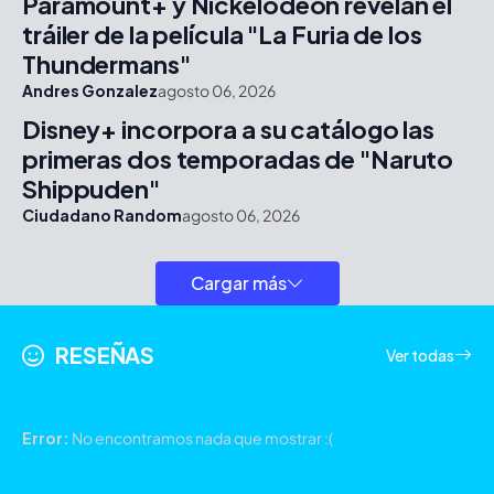
Paramount+ y Nickelodeon revelan el
tráiler de la película "La Furia de los
Thundermans"
Andres Gonzalez
agosto 06, 2026
Disney+ incorpora a su catálogo las
primeras dos temporadas de "Naruto
Shippuden"
Ciudadano Random
agosto 06, 2026
Cargar más
RESEÑAS
Ver todas
Error:
No encontramos nada que mostrar :(