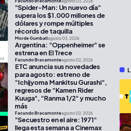
Facundo Bracamonte
agosto 03, 2026
"Spider-Man: Un nuevo día"
supera los $1.000 millones de
dólares y rompe múltiples
récords de taquilla
Morde Gumball
agosto 03, 2026
Argentina: "Oppenheimer" se
estrena en El Trece
Facundo Bracamonte
agosto 02, 2026
ETC anuncia sus novedades
L
para agosto: estreno de
"Ichijyoma Mankitsu Gurashi",
regresos de "Kamen Rider
Kuuga", "Ranma 1/2" y mucho
más
Facundo Bracamonte
agosto 02, 2026
"Secuestro en el aire: 1971"
llega esta semana a Cinemax