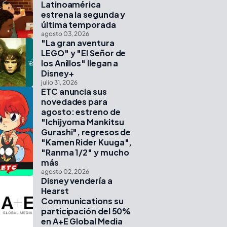
Latinoamérica
estrena la segunda y
última temporada
agosto 03, 2026
"La gran aventura
LEGO" y "El Señor de
los Anillos" llegan a
Disney+
julio 31, 2026
ETC anuncia sus
novedades para
agosto: estreno de
"Ichijyoma Mankitsu
Gurashi", regresos de
"Kamen Rider Kuuga",
"Ranma 1/2" y mucho
más
agosto 02, 2026
Disney vendería a
Hearst
Communications su
participación del 50%
en A+E Global Media