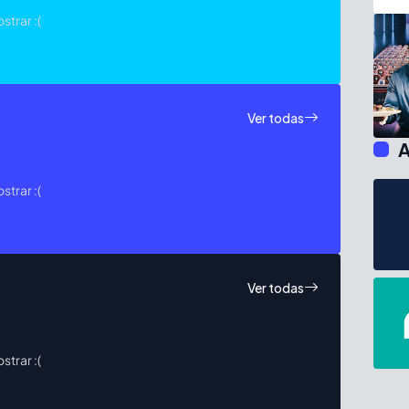
trar :(
Ver todas
A
trar :(
Ver todas
trar :(