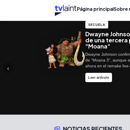
Página principal
Sobre 
SECUELA
Dwayne Johnson
de una tercera
"Moana"
Dwayne Johnson confirmó
de "Moana 3", aunque e
ahora en el remake live-
‹
Más info
Leer reseña
Leer artículo
NOTICIAS RECIENTES