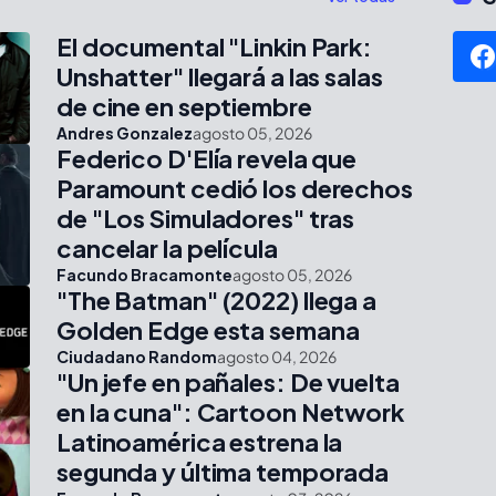
El documental "Linkin Park:
Unshatter" llegará a las salas
de cine en septiembre
Andres Gonzalez
agosto 05, 2026
Federico D'Elía revela que
Paramount cedió los derechos
de "Los Simuladores" tras
cancelar la película
Facundo Bracamonte
agosto 05, 2026
"The Batman" (2022) llega a
Golden Edge esta semana
Ciudadano Random
agosto 04, 2026
"Un jefe en pañales: De vuelta
en la cuna": Cartoon Network
Latinoamérica estrena la
segunda y última temporada