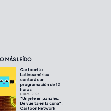
O MÁS LEÍDO
Cartoonito
Latinoamérica
contará con
programación de 12
horas
julio 30, 2026
"Un jefe en pañales:
De vuelta en la cuna":
Cartoon Network