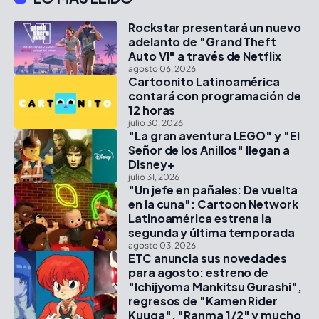
Rockstar presentará un nuevo
adelanto de "Grand Theft
Auto VI" a través de Netflix
agosto 06, 2026
Cartoonito Latinoamérica
contará con programación de
12 horas
julio 30, 2026
"La gran aventura LEGO" y "El
Señor de los Anillos" llegan a
Disney+
julio 31, 2026
"Un jefe en pañales: De vuelta
en la cuna": Cartoon Network
Latinoamérica estrena la
segunda y última temporada
agosto 03, 2026
ETC anuncia sus novedades
para agosto: estreno de
"Ichijyoma Mankitsu Gurashi",
regresos de "Kamen Rider
Kuuga", "Ranma 1/2" y mucho