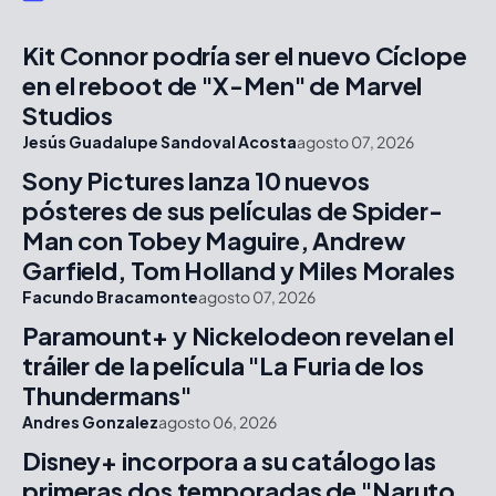
Kit Connor podría ser el nuevo Cíclope
en el reboot de "X-Men" de Marvel
Studios
Jesús Guadalupe Sandoval Acosta
agosto 07, 2026
Sony Pictures lanza 10 nuevos
pósteres de sus películas de Spider-
Man con Tobey Maguire, Andrew
Garfield, Tom Holland y Miles Morales
Facundo Bracamonte
agosto 07, 2026
Paramount+ y Nickelodeon revelan el
tráiler de la película "La Furia de los
Thundermans"
Andres Gonzalez
agosto 06, 2026
Disney+ incorpora a su catálogo las
primeras dos temporadas de "Naruto