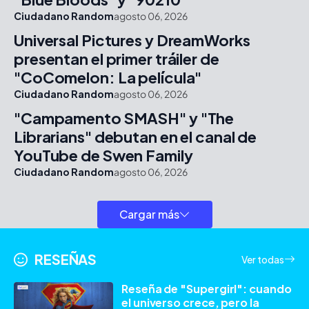
Ciudadano Random
agosto 06, 2026
Universal Pictures y DreamWorks
presentan el primer tráiler de
"CoComelon: La película"
Ciudadano Random
agosto 06, 2026
"Campamento SMASH" y "The
Librarians" debutan en el canal de
YouTube de Swen Family
Ciudadano Random
agosto 06, 2026
Cargar más
RESEÑAS
Ver todas
Reseña de "Supergirl": cuando
el universo crece, pero la