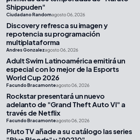
Shippuden"
Ciudadano Random
agosto 06, 2026
Discovery refresca su imagen y
repotencia su programación
multiplataforma
Andres Gonzalez
agosto 06, 2026
Adult Swim Latinoamérica emitirá un
especial con lo mejor de la Esports
World Cup 2026
Facundo Bracamonte
agosto 06, 2026
Rockstar presentará un nuevo
adelanto de "Grand Theft Auto VI" a
través de Netflix
Facundo Bracamonte
agosto 06, 2026
Pluto TV añade a su catálogo las series
"Blue Bloods" y "90210"