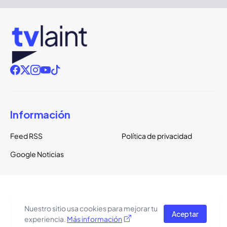
Información
Feed RSS
Política de privacidad
Google Noticias
Copyright ©
2026
TVLaint
Todos los derechos reservados.
Nuestro sitio usa cookies para mejorar tu
Aceptar
El tema del sitio está basado en una plantilla de
Pro Blogger
experiencia.
Más información