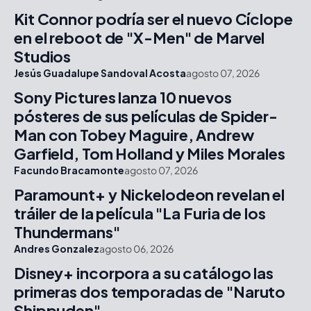
Kit Connor podría ser el nuevo Cíclope
en el reboot de "X-Men" de Marvel
Studios
Jesús Guadalupe Sandoval Acosta
agosto 07, 2026
Sony Pictures lanza 10 nuevos
pósteres de sus películas de Spider-
Man con Tobey Maguire, Andrew
Garfield, Tom Holland y Miles Morales
Facundo Bracamonte
agosto 07, 2026
Paramount+ y Nickelodeon revelan el
tráiler de la película "La Furia de los
Thundermans"
Andres Gonzalez
agosto 06, 2026
Disney+ incorpora a su catálogo las
primeras dos temporadas de "Naruto
Shippuden"