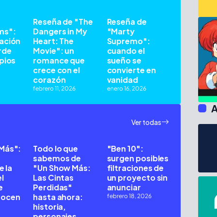
Reseña de "The
Reseña de
ms":
Dangers in My
"Marty
ación
Heart: The
Supremo":
rde
Movie": un
cuando el
pios
romance que
sueño se
crece con el
convierte en
corazón
vanidad
febrero 11, 2026
enero 16, 2026
A
Ver todas
Más":
Todo lo que
"Ben 10":
sabemos de
surgen posibles
e la
"Un Show Más:
filtraciones de
l
Las Cintas
un proyecto sin
e
Perdidas"
anunciar
nocen
hasta ahora:
febrero 18, 2026
historia,
personajes,