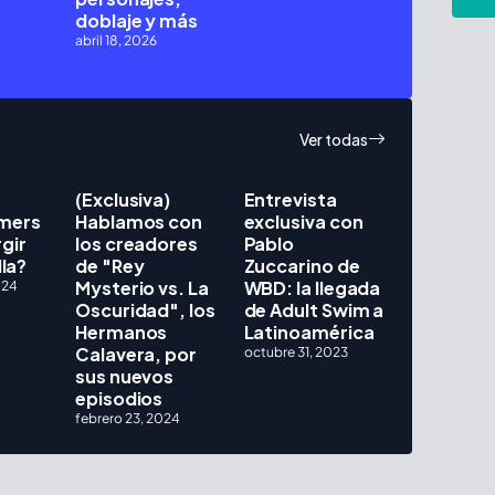
doblaje y más
abril 18, 2026
Ver todas
(Exclusiva)
Entrevista
mers
Hablamos con
exclusiva con
gir
los creadores
Pablo
lla?
de "Rey
Zuccarino de
Mysterio vs. La
WBD: la llegada
024
Oscuridad", los
de Adult Swim a
Hermanos
Latinoamérica
Calavera, por
octubre 31, 2023
sus nuevos
episodios
febrero 23, 2024