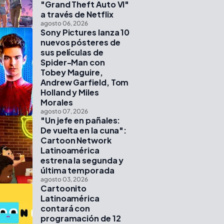
"Grand Theft Auto VI"
a través de Netflix
agosto 06, 2026
Sony Pictures lanza 10
nuevos pósteres de
sus películas de
Spider-Man con
Tobey Maguire,
Andrew Garfield, Tom
Holland y Miles
Morales
agosto 07, 2026
"Un jefe en pañales:
De vuelta en la cuna":
Cartoon Network
Latinoamérica
estrena la segunda y
última temporada
agosto 03, 2026
Cartoonito
Latinoamérica
contará con
programación de 12