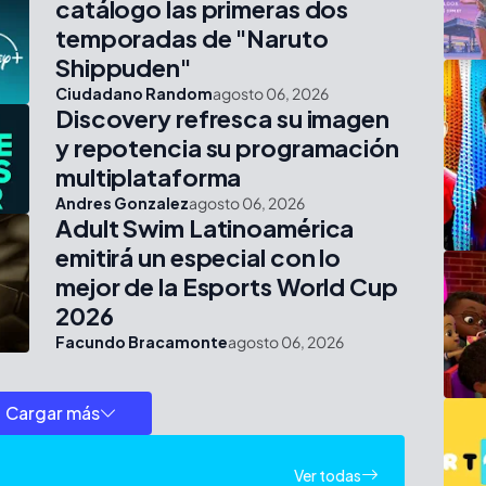
catálogo las primeras dos
temporadas de "Naruto
Shippuden"
Ciudadano Random
agosto 06, 2026
Discovery refresca su imagen
y repotencia su programación
multiplataforma
Andres Gonzalez
agosto 06, 2026
Adult Swim Latinoamérica
emitirá un especial con lo
mejor de la Esports World Cup
2026
Facundo Bracamonte
agosto 06, 2026
Cargar más
Ver todas