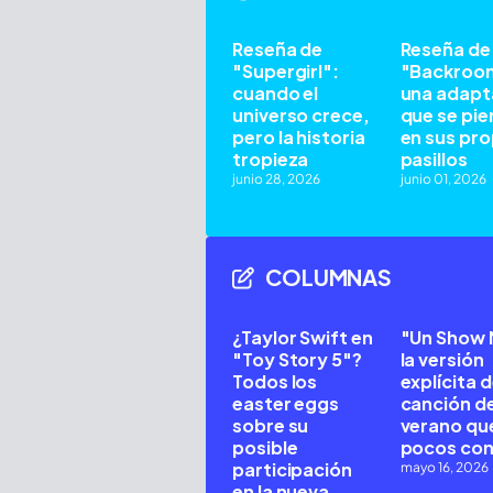
Reseña de
Reseña de
"Supergirl":
"Backroo
cuando el
una adapt
universo crece,
que se pie
pero la historia
en sus pro
tropieza
pasillos
junio 28, 2026
junio 01, 2026
COLUMNAS
¿Taylor Swift en
"Un Show 
"Toy Story 5"?
la versión
Todos los
explícita d
easter eggs
canción de
sobre su
verano qu
posible
pocos co
participación
mayo 16, 2026
en la nueva