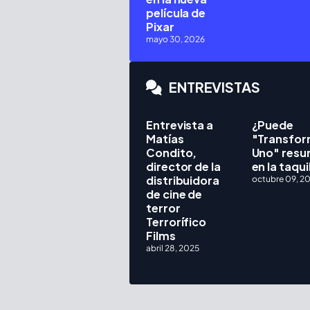
película de
Pixar
mayo 30, 2026
ENTREVISTAS
Entrevista a
¿Puede
Matías
"Transfor
Condito,
Uno" resur
director de la
en la taqui
distribuidora
octubre 09, 2
de cine de
terror
Terrorífico
Films
abril 28, 2025