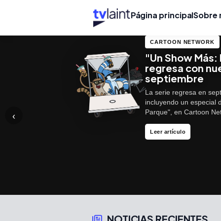
Página principal
Sobre 
CARTOON NETWORK
"Un Show Más: 
regresa con nu
septiembre
La serie regresa en sep
incluyendo un especial 
Parque", en Cartoon N
‹
Más info
Leer reseña
Leer artículo
NOTICIAS RECIENTES