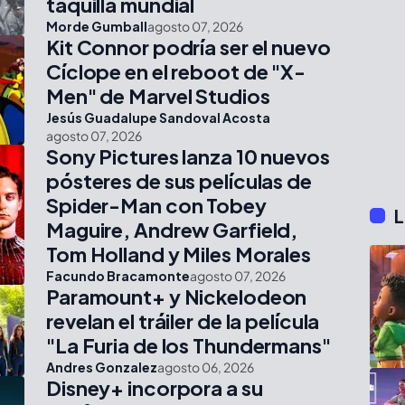
taquilla mundial
Morde Gumball
agosto 07, 2026
Kit Connor podría ser el nuevo
Cíclope en el reboot de "X-
Men" de Marvel Studios
Jesús Guadalupe Sandoval Acosta
agosto 07, 2026
Sony Pictures lanza 10 nuevos
pósteres de sus películas de
Spider-Man con Tobey
L
Maguire, Andrew Garfield,
Tom Holland y Miles Morales
Facundo Bracamonte
agosto 07, 2026
Paramount+ y Nickelodeon
revelan el tráiler de la película
"La Furia de los Thundermans"
Andres Gonzalez
agosto 06, 2026
Disney+ incorpora a su