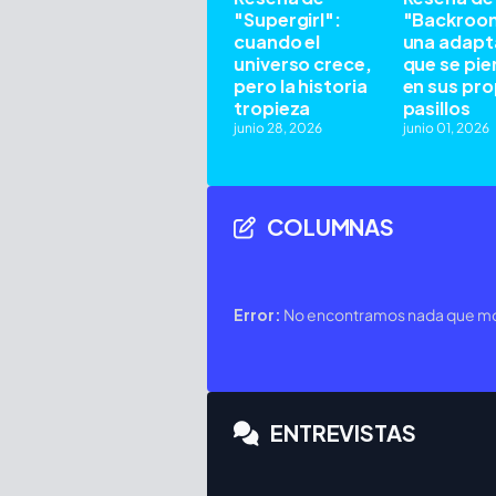
"Supergirl":
"Backroo
cuando el
una adapt
universo crece,
que se pie
pero la historia
en sus pro
tropieza
pasillos
junio 28, 2026
junio 01, 2026
COLUMNAS
Error:
No encontramos nada que mos
ENTREVISTAS