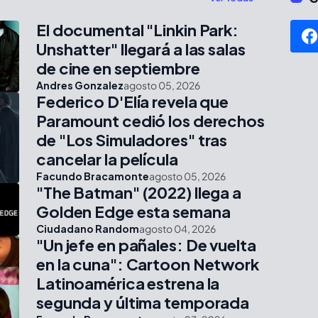
El documental "Linkin Park:
Unshatter" llegará a las salas
de cine en septiembre
Andres Gonzalez
agosto 05, 2026
Federico D'Elía revela que
Paramount cedió los derechos
de "Los Simuladores" tras
cancelar la película
Facundo Bracamonte
agosto 05, 2026
"The Batman" (2022) llega a
Golden Edge esta semana
Ciudadano Random
agosto 04, 2026
"Un jefe en pañales: De vuelta
en la cuna": Cartoon Network
Latinoamérica estrena la
segunda y última temporada