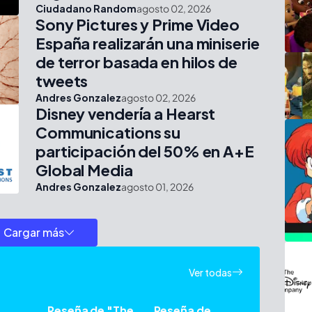
Ciudadano Random
agosto 02, 2026
Sony Pictures y Prime Video
España realizarán una miniserie
de terror basada en hilos de
tweets
Andres Gonzalez
agosto 02, 2026
Disney vendería a Hearst
Communications su
participación del 50% en A+E
Global Media
Andres Gonzalez
agosto 01, 2026
Cargar más
Ver todas
Reseña de "The
Reseña de