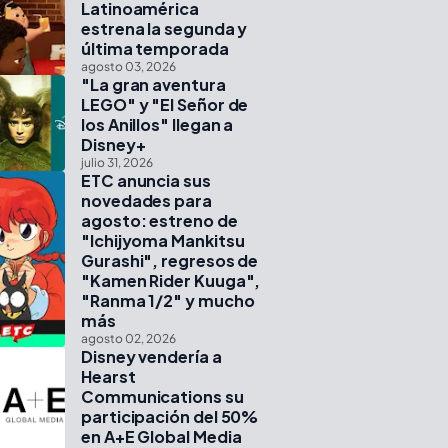
Latinoamérica
estrena la segunda y
última temporada
agosto 03, 2026
"La gran aventura
LEGO" y "El Señor de
los Anillos" llegan a
Disney+
julio 31, 2026
ETC anuncia sus
novedades para
agosto: estreno de
"Ichijyoma Mankitsu
Gurashi", regresos de
"Kamen Rider Kuuga",
"Ranma 1/2" y mucho
más
agosto 02, 2026
Disney vendería a
Hearst
Communications su
participación del 50%
en A+E Global Media