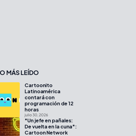
O MÁS LEÍDO
Cartoonito
Latinoamérica
contará con
programación de 12
horas
julio 30, 2026
"Un jefe en pañales:
De vuelta en la cuna":
Cartoon Network