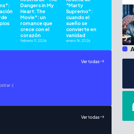
ms":
Dangers in My
"Marty
ación
Heart: The
Supremo":
rde
Movie": un
cuando el
pios
romance que
sueño se
crece con el
convierte en
corazón
vanidad
febrero 11, 2026
enero 16, 2026
A
Ver todas
trar :(
Ver todas