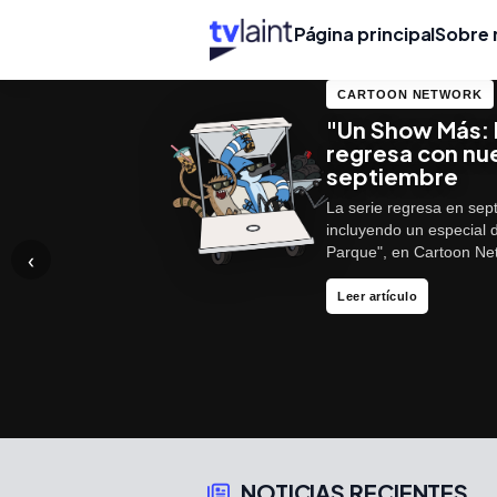
Página principal
Sobre 
CARTOON NETWORK
"Un Show Más: 
regresa con nu
septiembre
La serie regresa en sep
incluyendo un especial 
Parque", en Cartoon N
‹
Más info
Leer reseña
Leer artículo
NOTICIAS RECIENTES