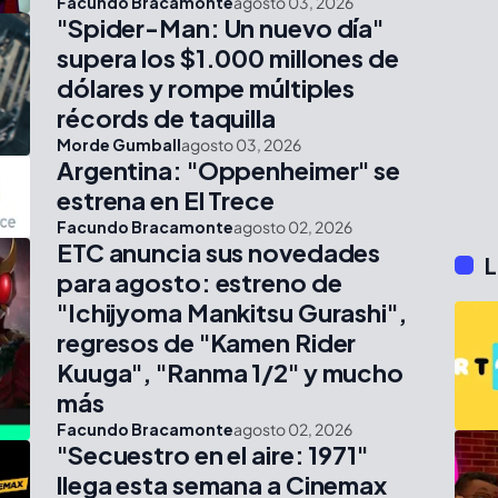
Facundo Bracamonte
agosto 03, 2026
"Spider-Man: Un nuevo día"
supera los $1.000 millones de
dólares y rompe múltiples
récords de taquilla
Morde Gumball
agosto 03, 2026
Argentina: "Oppenheimer" se
estrena en El Trece
Facundo Bracamonte
agosto 02, 2026
ETC anuncia sus novedades
L
para agosto: estreno de
"Ichijyoma Mankitsu Gurashi",
regresos de "Kamen Rider
Kuuga", "Ranma 1/2" y mucho
más
Facundo Bracamonte
agosto 02, 2026
"Secuestro en el aire: 1971"
llega esta semana a Cinemax