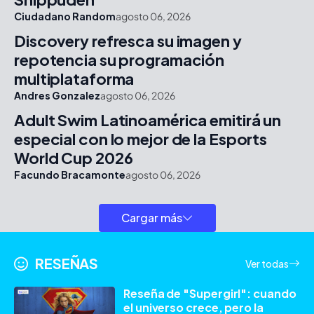
Ciudadano Random
agosto 06, 2026
Discovery refresca su imagen y
repotencia su programación
multiplataforma
Andres Gonzalez
agosto 06, 2026
Adult Swim Latinoamérica emitirá un
especial con lo mejor de la Esports
World Cup 2026
Facundo Bracamonte
agosto 06, 2026
Cargar más
RESEÑAS
Ver todas
Reseña de "Supergirl": cuando
el universo crece, pero la