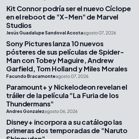
Kit Connor podría ser el nuevo Cíclope
en el reboot de "X-Men" de Marvel
Studios
Jesús Guadalupe Sandoval Acosta
agosto 07, 2026
Sony Pictures lanza 10 nuevos
pósteres de sus películas de Spider-
Man con Tobey Maguire, Andrew
Garfield, Tom Holland y Miles Morales
Facundo Bracamonte
agosto 07, 2026
Paramount+ y Nickelodeon revelan el
tráiler de la película "La Furia de los
Thundermans"
Andres Gonzalez
agosto 06, 2026
Disney+ incorpora a su catálogo las
primeras dos temporadas de "Naruto
Shippuden"