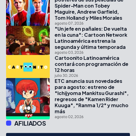
Spider-Man con Tobey
Maguire, Andrew Garfield,
Tom Holland y Miles Morales
agosto 07, 2026
"Un jefe en pañales: De vuelta
en la cuna": Cartoon Network
Latinoamérica estrena la
segunda y última temporada
agosto 03, 2026
Cartoonito Latinoamérica
contará con programación de
12 horas
julio 30, 2026
ETC anuncia sus novedades
para agosto: estreno de
"Ichijyoma Mankitsu Gurashi",
regresos de "Kamen Rider
Kuuga", "Ranma 1/2" y mucho
más
agosto 02, 2026
AFILIADOS