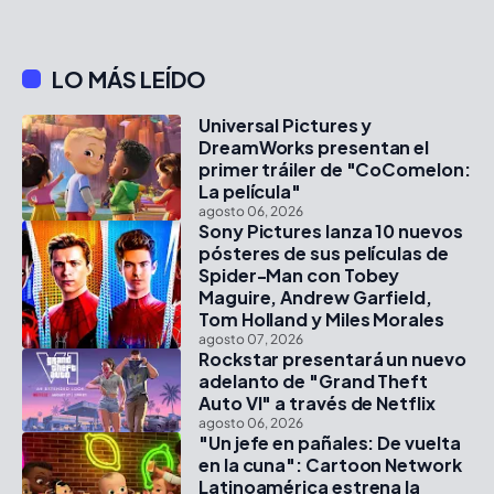
LO MÁS LEÍDO
Universal Pictures y
DreamWorks presentan el
primer tráiler de "CoComelon:
La película"
agosto 06, 2026
Sony Pictures lanza 10 nuevos
pósteres de sus películas de
Spider-Man con Tobey
Maguire, Andrew Garfield,
Tom Holland y Miles Morales
agosto 07, 2026
Rockstar presentará un nuevo
adelanto de "Grand Theft
Auto VI" a través de Netflix
agosto 06, 2026
"Un jefe en pañales: De vuelta
en la cuna": Cartoon Network
Latinoamérica estrena la