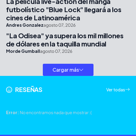
La película live-action del manga
futbolístico "Blue Lock" llegará a los
cines de Latinoamérica
Andres Gonzalez
agosto 07, 2026
"La Odisea" ya supera los mil millones
de dólares en la taquilla mundial
Morde Gumball
agosto 07, 2026
Cargar más
RESEÑAS
Ver todas
Error:
No encontramos nada que mostrar :(