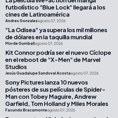
La película live-action del manga
futbolístico "Blue Lock" llegará a los
cines de Latinoamérica
Andres Gonzalez
agosto 07, 2026
"La Odisea" ya supera los mil millones
de dólares en la taquilla mundial
Morde Gumball
agosto 07, 2026
Kit Connor podría ser el nuevo Cíclope
en el reboot de "X-Men" de Marvel
Studios
Jesús Guadalupe Sandoval Acosta
agosto 07, 2026
Sony Pictures lanza 10 nuevos
pósteres de sus películas de Spider-
Man con Tobey Maguire, Andrew
Garfield, Tom Holland y Miles Morales
Facundo Bracamonte
agosto 07, 2026