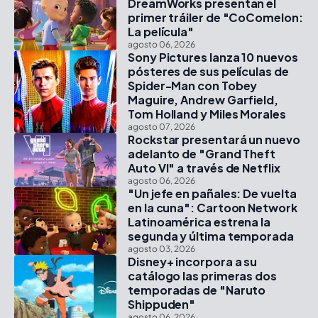
DreamWorks presentan el
primer tráiler de "CoComelon:
La película"
agosto 06, 2026
Sony Pictures lanza 10 nuevos
pósteres de sus películas de
Spider-Man con Tobey
Maguire, Andrew Garfield,
Tom Holland y Miles Morales
agosto 07, 2026
Rockstar presentará un nuevo
adelanto de "Grand Theft
Auto VI" a través de Netflix
agosto 06, 2026
"Un jefe en pañales: De vuelta
en la cuna": Cartoon Network
Latinoamérica estrena la
segunda y última temporada
agosto 03, 2026
Disney+ incorpora a su
catálogo las primeras dos
temporadas de "Naruto
Shippuden"
agosto 06, 2026