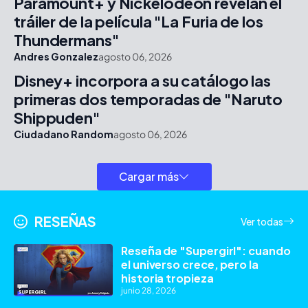
Paramount+ y Nickelodeon revelan el
tráiler de la película "La Furia de los
Thundermans"
Andres Gonzalez
agosto 06, 2026
Disney+ incorpora a su catálogo las
primeras dos temporadas de "Naruto
Shippuden"
Ciudadano Random
agosto 06, 2026
Cargar más
RESEÑAS
Ver todas
Reseña de "Supergirl": cuando
el universo crece, pero la
historia tropieza
junio 28, 2026