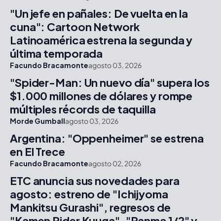
"Un jefe en pañales: De vuelta en la
cuna": Cartoon Network
Latinoamérica estrena la segunda y
última temporada
Facundo Bracamonte
agosto 03, 2026
"Spider-Man: Un nuevo día" supera los
$1.000 millones de dólares y rompe
múltiples récords de taquilla
Morde Gumball
agosto 03, 2026
Argentina: "Oppenheimer" se estrena
en El Trece
Facundo Bracamonte
agosto 02, 2026
ETC anuncia sus novedades para
agosto: estreno de "Ichijyoma
Mankitsu Gurashi", regresos de
"Kamen Rider Kuuga", "Ranma 1/2" y