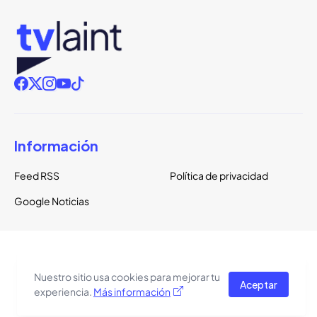
Información
Feed RSS
Política de privacidad
Google Noticias
Copyright ©
2026
TVLaint
Todos los derechos reservados.
Nuestro sitio usa cookies para mejorar tu
Aceptar
El tema del sitio está basado en una plantilla de
Pro Blogger
experiencia.
Más información
Templates
.